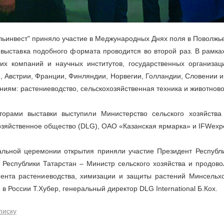
ьинвест" приняло участие в Меджународных Днях поля в Поволжь
 выставка подобного формата проводится во второй раз. В рамк
их компаний и научных институтов, государственных организац
, Австрии, Франции, Финляндии, Норвегии, Голландии, Словении и
ниям: растениеводство, сельскохозяйственная техника и животнов
торами выставки выступили Министерство сельского хозяйства
озяйственное общество (DLG), ОАО «Казанская ярмарка» и IFWexp
льной церемонии открытия приняли участие Президент Республи
 Республики Татарстан – Министр сельского хозяйства и продово
ента растениеводства, химизации и защиты растений Минсельхо
в России Т.Хубер, генеральный директор DLG International Б.Кох.
писку