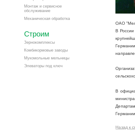
Монтаж и сервисное
обслуживание
Механическая обработка
ОАО "Мел
В России
Строим
крупнейш
Зернокомплексы
Германии
Комбикормовые заводы
направле
Мукомольные мельницы
Элеваторы под ключ
Организа
сельскох
В официа
министра
Департам
Германии 
Назад к с