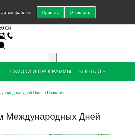
у с этим файлом
Принять
Отклонить
RU
EN
СКИДКИ И ПРОГРАММЫ
КОНТАКТЫ
дународных Дней Поля в Поволжье
ом Международных Дней