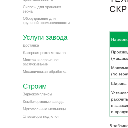
СКР
Силосы для хранения
зерна
Оборудование для
крупяной промышленности
Услуги завода
Наимено
Доставка
Произво
Лазерная резка металла
(максим
Монтаж и сервисное
обслуживание
Максима
Механическая обработка
(по зерн
Ширина 
Строим
Установ
Зернокомплексы
рассчит
Комбикормовые заводы
в зависи
Мукомольные мельницы
и проду
Элеваторы под ключ
В таблице