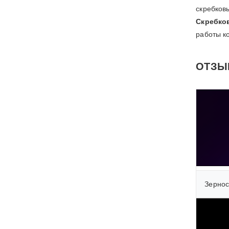
скребков
Скребко
работы к
ОТЗЫ
Зернос