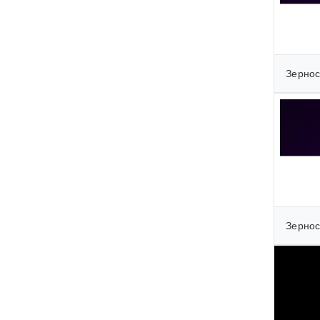
Зернос
Зернос