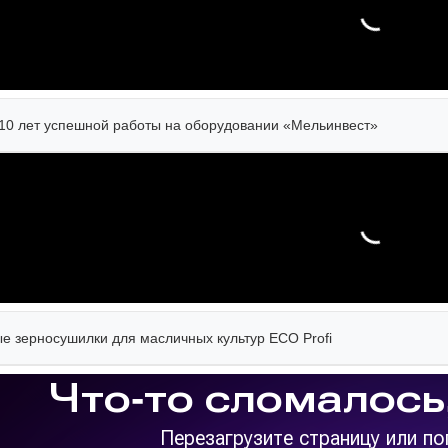
10 лет успешной работы на оборудовании «Мельинвест»
 зерносушилки для масличных культур ECO Profi