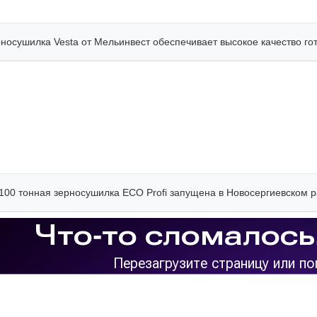
рносушилка Vesta от Мельинвест обеспечивает высокое качество г
100 тонная зерносушилка ECO Profi запущена в Новосергиевском 