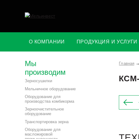
О КОМПАНИИ
ПРОДУКЦИЯ И УСЛУГИ
Мы
Главная
производим
КСМ-
Зерносушилки
Мельничное оборудование
Оборудование для
производства комбикорма
Зерноочистительное
оборудование
Транспортировка зерна
Оборудование для
масложировой
ТЕХ
промышленности